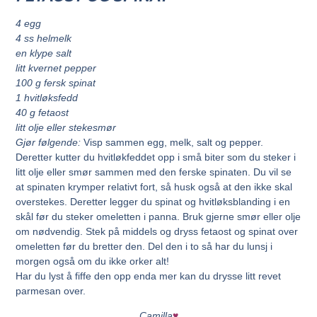
4 egg
4 ss helmelk
en klype salt
litt kvernet pepper
100 g fersk spinat
1 hvitløksfedd
40 g fetaost
litt olje eller stekesmør
Gjør følgende:
Visp sammen egg, melk, salt og pepper.
Deretter kutter du hvitløkfeddet opp i små biter som du steker i
litt olje eller smør sammen med den ferske spinaten. Du vil se
at spinaten krymper relativt fort, så husk også at den ikke skal
overstekes. Deretter legger du spinat og hvitløksblanding i en
skål før du steker omeletten i panna. Bruk gjerne smør eller olje
om nødvendig. Stek på middels og dryss fetaost og spinat over
omeletten før du bretter den. Del den i to så har du lunsj i
morgen også om du ikke orker alt!
Har du lyst å fiffe den opp enda mer kan du drysse litt revet
parmesan over.
Camilla
♥