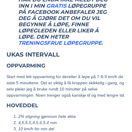
INN I MIN
GRATIS
LØPEGRUPPE
PÅ FACEBOOK ANBEFALER JEG
DEG Å GJØRE DET OM DU VIL
BEGYNNE Å LØPE, FINNE
LØPEGLEDEN ELLER LIKER Å
LØPE. DEN HETER
TRENINGSFRUE LØPEGRUPPE.
UKAS INTERVALL
OPPVARMING
Start med lett oppvarming for deretter å løpe på 7-8-9 km/h de
siste 5 minuttene. Det er viktig å få kroppen skikkelig i gang, og
selv pleier jeg å bruke rundt 10 minutter på selve
oppvarmingen. Noen trenger også kanskje til og med lengre tid.
HOVEDDEL
2% stigning gjennom hele økta
4,5,6,5,4,5,6,5,4 min
10 km/h for min del