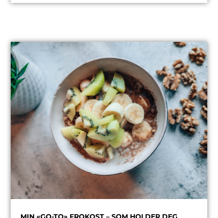
MIN «GO-TO» FROKOST – SOM HOLDER DEG