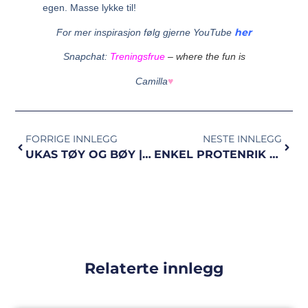
egen. Masse lykke til!
her
For mer inspirasjon følg gjerne YouTube
Snapchat:
Treningsfrue
–
where the fun is
Camilla
♥
FORRIGE INNLEGG
NESTE INNLEGG
UKAS TØY OG BØY | ny øvelse!
ENKEL PROTENRIK LUNSJ | på 1-2-3
Relaterte innlegg