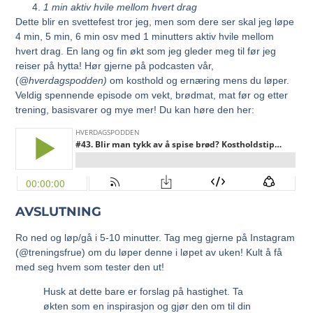
1 min aktiv hvile mellom hvert drag
Dette blir en svettefest tror jeg, men som dere ser skal jeg løpe
4 min, 5 min, 6 min osv med 1 minutters aktiv hvile mellom
hvert drag. En lang og fin økt som jeg gleder meg til før jeg
reiser på hytta! Hør gjerne på podcasten vår,
(
@hverdagspodden)
om
kosthold
og
ernæring
mens du løper.
Veldig spennende episode om vekt, brødmat, mat før og etter
trening, basisvarer og mye mer! Du kan høre den her:
AVSLUTNING
Ro ned og løp/gå i 5-10 minutter. Tag meg gjerne på Instagram
(@treningsfrue) om du løper denne i løpet av uken! Kult å få
med seg hvem som tester den ut!
Husk at dette bare er forslag på hastighet. Ta
økten som en inspirasjon og gjør den om til din