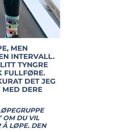
PE, MEN
 EN INTERVALL.
LITT TYNGRE
K FULLFØRE.
KURAT DET JEG
T MED DERE
 LØPEGRUPPE
 OM DU VIL
 Å LØPE. DEN