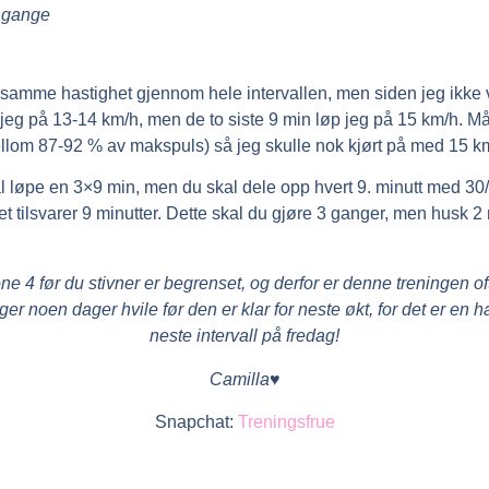
g gange
 samme hastighet gjennom hele intervallen, men siden jeg ikke vi
øp jeg på 13-14 km/h, men de to siste 9 min løp jeg på 15 km/h. M
lom 87-92 % av makspuls) så jeg skulle nok kjørt på med 15 km/
al løpe en 3×9 min, men du skal dele opp hvert 9. minutt med 30/1
Det tilsvarer 9 minutter. Dette skal du gjøre 3 ganger, men husk 2
ne 4 før du stivner er begrenset, og derfor er denne treningen of
er noen dager hvile før den er klar for neste økt, for det er en h
neste intervall på fredag!
Camilla♥
Snapchat:
Treningsfrue