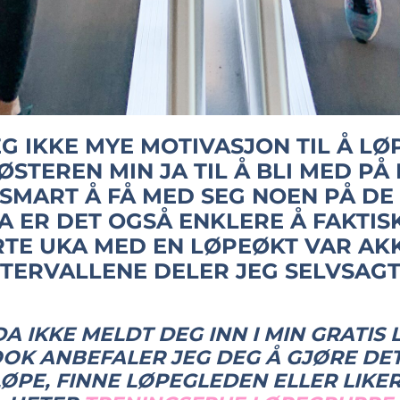
EG IKKE MYE MOTIVASJON TIL Å LØ
ØSTEREN MIN JA TIL Å BLI MED PÅ
SMART Å FÅ MED SEG NOEN PÅ DE 
A ER DET OGSÅ ENKLERE Å FAKTIS
RTE UKA MED EN LØPEØKT VAR AK
NTERVALLENE DELER JEG SELVSAG
A IKKE MELDT DEG INN I MIN GRATIS
OK ANBEFALER JEG DEG Å GJØRE DET
ØPE, FINNE LØPEGLEDEN ELLER LIKER