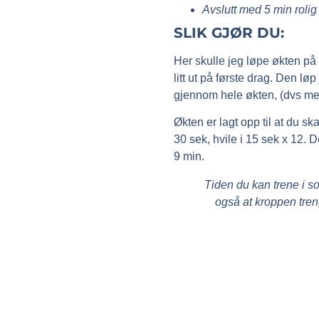
Avslutt med 5 min roli
SLIK GJØR DU:
Her skulle jeg løpe økten på
litt ut på første drag. Den l
gjennom hele økten, (dvs mel
Økten er lagt opp til at du sk
30 sek, hvile i 15 sek x 12. 
9 min.
Tiden du kan trene i so
også at kroppen treng