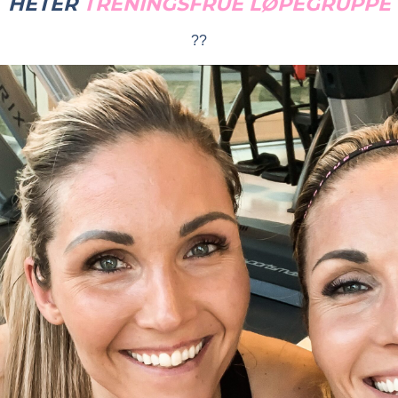
HETER
TRENINGSFRUE LØPEGRUPPE
??