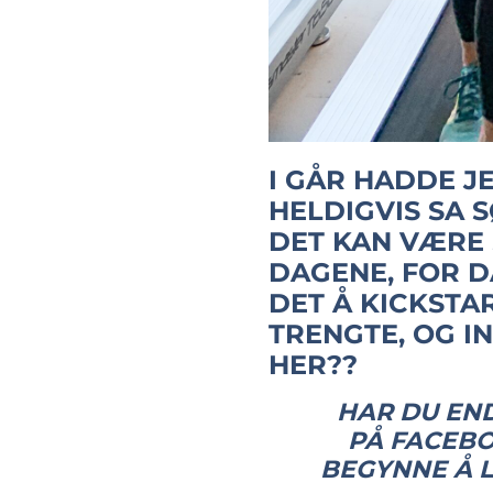
I GÅR HADDE J
HELDIGVIS SA S
DET KAN VÆRE 
DAGENE, FOR D
DET Å KICKSTA
TRENGTE, OG I
HER??
HAR DU END
PÅ FACEBO
BEGYNNE Å L