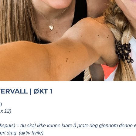
ERVALL | ØKT 1
g
 x 12)
spuls) = du skal ikke kunne klare å prate deg gjennom denne øk
rt drag (aktiv hvile)