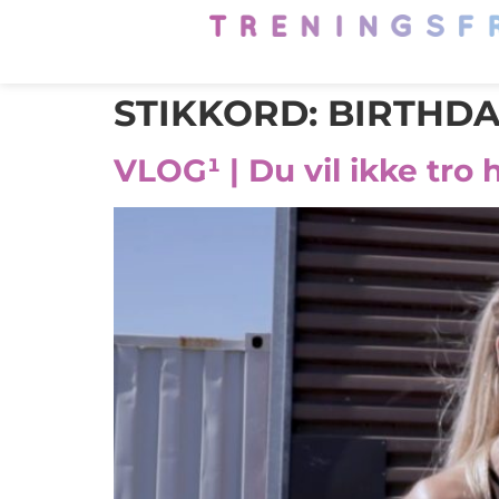
STIKKORD:
BIRTHD
VLOG¹ | Du vil ikke tro 