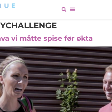
AYCHALLENGE
hva vi måtte spise før økta