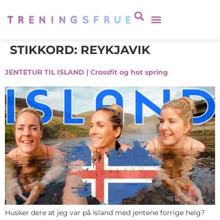
STIKKORD:
REYKJAVIK
JENTETUR TIL ISLAND | Crossfit og hot spring
Husker dere at jeg var på Island med jentene forrige helg?