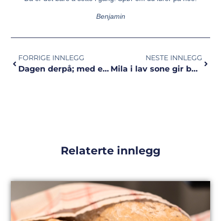
Benjamin
FORRIGE INNLEGG
NESTE INNLEGG
Dagen derpå; med en VM billett i lomma!
Mila i lav sone gir både mestring og rask restitusjon!
Relaterte innlegg