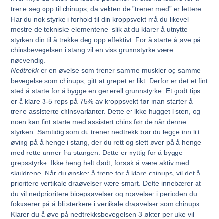
trene seg opp til chinups, da vekten de ”trener med” er lettere.
Har du nok styrke i forhold til din kroppsvekt må du likevel
mestre de tekniske elementene, slik at du klarer å utnytte
styrken din til å trekke deg opp effektivt. For å starte å øve på
chinsbevegelsen i stang vil en viss grunnstyrke være
nødvendig.
Nedtrekk
er en øvelse som trener samme muskler og samme
bevegelse som chinups, gitt at grepet er likt. Derfor er det et fint
sted å starte for å bygge en generell grunnstyrke. Et godt tips
er å klare 3-5 reps på 75% av kroppsvekt før man starter å
trene assisterte chinsvarianter. Dette er ikke hugget i sten, og
noen kan fint starte med assistert chins før de når denne
styrken. Samtidig som du trener nedtrekk bør du legge inn litt
øving på å henge i stang, der du rett og slett øver på å henge
med rette armer fra stangen. Dette er nyttig for å bygge
grepsstyrke. Ikke heng helt dødt, forsøk å være aktiv med
skuldrene. Når du ønsker å trene for å klare chinups, vil det å
prioritere vertikale draøvelser være smart. Dette innebærer at
du vil nedprioritere bicepsøvelser og roøvelser i perioden du
fokuserer på å bli sterkere i vertikale draøvelser som chinups.
Klarer du å øve på nedtrekksbevegelsen 3 økter per uke vil