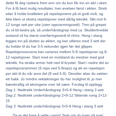
dette få deg raskere frem enn om du kun får inn en økt i uken.
For å få best mulig resultater, tren øvelsen først i økten. Streb
etter å holde kvaliteten på repetisjonene på et godt nivå, og
ikke klem ut ekstra repetisjoner med dårlig teknikk. Sikt mot 6-
12 tunge sett per uke (uten oppvarmingssett). Tren på grepet
du vil bli bedre på, så underhåndsgrep med ca. Skulderbredde
avstand vil ha størst overføringsverdi til chins. Heng i stang
legges inn på slutten av økten, og kan utføres med 3 sett der
du holder til du har 3-5 sekunder igjen før det glipper.
Repetisjonssonene kan varieres mellom 5-8 repetisjoner og 8-
12 repetisjoner. Start med en motstand du mestrer med god
teknikk, fra strake armer helt ned til brystet. Start i nedre del av
repetisjonsrammen (5 reps ved 5-8reps) og øk en repetisjon
per økt til du når øvre del (8 ved 5-8). Deretter øker du vekten
ett hakk. Jo mindre vektøkninger du har mulighet til, jo mer
bærekraftig vil økningene over tid være. Forslag til opplegg:
Dag 1:
Nedtrekk Underhåndsgrep 3×5-8 Heng i stang 3 sett
Dag 2:
Nedtrekk underhåndsgrep 2×9-12 Sittende roing 2×12-
15
Dag 3:
Nedtrekk underhåndsgrep 3×5-8 Heng i stang 3 sett
Da er det bare å sette i gang! Spør om du lurer på noe!