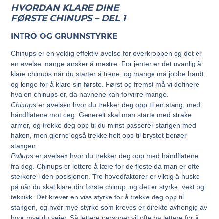
HVORDAN KLARE DINE
FØRSTE CHINUPS – DEL 1
INTRO OG GRUNNSTYRKE
Chinups er en veldig effektiv øvelse for overkroppen og det er
en øvelse mange ønsker å mestre. For jenter er det uvanlig å
klare chinups når du starter å trene, og mange må jobbe hardt
og lenge for å klare sin første. Først og fremst må vi definere
hva en chinups er, da navnene kan forvirre mange.
Chinups
er øvelsen hvor du trekker deg opp til en stang, med
håndflatene mot deg. Generelt skal man starte med strake
armer, og trekke deg opp til du minst passerer stangen med
haken, men gjerne også trekke helt opp til brystet berøer
stangen.
Pullups
er øvelsen hvor du trekker deg opp med håndflatene
fra deg. Chinups er lettere å lære for de fleste da man er ofte
sterkere i den posisjonen. Tre hovedfaktorer er viktig å huske
på når du skal klare din første chinup, og det er styrke, vekt og
teknikk. Det krever en viss styrke for å trekke deg opp til
stangen, og hvor mye styrke som kreves er direkte avhengig av
hvor mye du veier. Så lettere personer vil ofte ha lettere for å