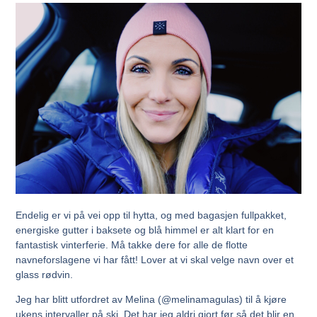
Endelig er vi på vei opp til hytta, og med bagasjen fullpakket,
energiske gutter i baksete og blå himmel er alt klart for en
fantastisk vinterferie. Må takke dere for alle de flotte
navneforslagene vi har fått! Lover at vi skal velge navn over et
glass rødvin.
Jeg har blitt utfordret av Melina (@melinamagulas) til å kjøre
ukens intervaller på ski. Det har jeg aldri gjort før så det blir en