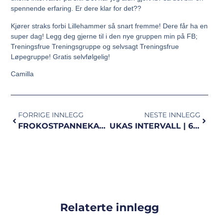
spennende erfaring. Er dere klar for det??
Kjører straks forbi Lillehammer så snart fremme! Dere får ha en
super dag! Legg deg gjerne til i den nye gruppen min på FB;
Treningsfrue Treningsgruppe og selvsagt Treningsfrue
Løpegruppe! Gratis selvfølgelig!
Camilla
FORRIGE INNLEGG
NESTE INNLEGG
FROKOSTPANNEKAKER PÅ 1-2-3 | proteinrike
UKAS INTERVALL | 6×2 min
Relaterte innlegg