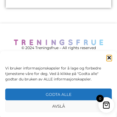
© 2024 Treningsfrue – All rights reserved
Vi bruker informasjonskapsler for å lage og forbedre
tjenestene våre for deg. Ved å klikke på "Godta alle"
Cookie policy
godtar du bruken av ALLE informasjonskapsler.
Handelsvilkår
GODTA ALLE
Personvernsvilkår
0
AVSLÅ