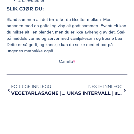
2 dl hvetemel
SLIK GJØR DU:
Bland sammen alt det tørre før du tilsetter melken. Mos
bananen med en gaffel og visp alt godt sammen. Eventuelt kan
du mikse alt i en blender, men du er ikke avhengig av det. Stek
på middels varme og server med vaniljekesam og frosne bær.
Dette er så godt, og kanskje kan du snike med et par på
ungenes matpakke også.
Camilla
♥
FORRIGE INNLEGG
NESTE INNLEGG
VEGETARLASAGNE | med aubergine og søtpotet
UKAS INTERVALL | svettefest