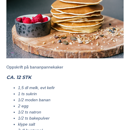
Oppskrift på bananpannekaker
CA. 12 STK
1,5 dl melk, evt kefir
1 ts sukrin
1/2 moden banan
2 egg
1/2 ts natron
1/2 ts bakepulver
klype salt