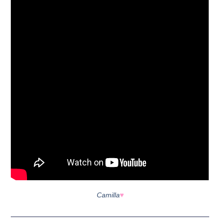
Camilla
♥