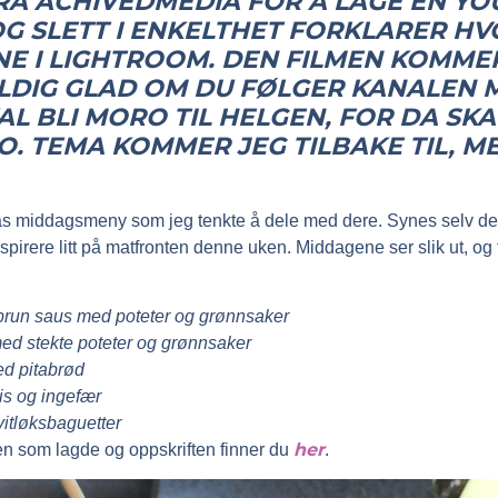
RA ACHIVEDMEDIA FOR Å LAGE EN YO
OG SLETT I ENKELTHET FORKLARER H
NE I LIGHTROOM. DEN FILMEN KOMME
ELDIG GLAD OM DU FØLGER KANALEN M
KAL BLI MORO TIL HELGEN, FOR DA SKAL
O. TEMA KOMMER JEG TILBAKE TIL, M
kas middagsmeny som jeg tenkte å dele med dere. Synes selv de
nspirere litt på matfronten denne uken. Middagene ser slik ut, o
 brun saus med poteter og grønnsaker
ed stekte poteter og grønnsaker
d pitabrød
is og ingefær
itløksbaguetter
her
en som lagde og oppskriften finner du
.