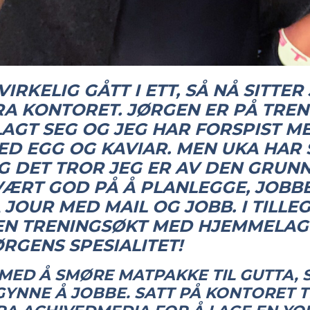
IRKELIG GÅTT I ETT, SÅ NÅ SITTER
A KONTORET. JØRGEN ER PÅ TREN
AGT SEG OG JEG HAR FORSPIST M
D EGG OG KAVIAR. MEN UKA HAR 
G DET TROR JEG ER AV DEN GRUNN
VÆRT GOD PÅ Å PLANLEGGE, JOBBE
JOUR MED MAIL OG JOBB. I TILLE
SEN TRENINGSØKT MED HJEMMELAG
ØRGENS SPESIALITET!
MED Å SMØRE MATPAKKE TIL GUTTA, 
YNNE Å JOBBE. SATT PÅ KONTORET TI