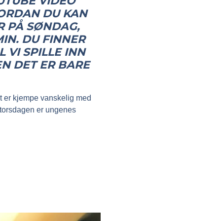
UTUBE VIDEO
VORDAN DU KAN
R PÅ SØNDAG,
IN. DU FINNER
 VI SPILLE INN
EN DET ER BARE
t er kjempe vanskelig med
g torsdagen er ungenes