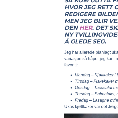
SÅ KOM GUTTA F
HVOR JEG RETT 
REDIGERE BILDE
MEN JEG BLIR V
DEN
HER
. DET S
NY TVILLINGVIDE
Å GLEDE SEG.
Jeg har allerede planlagt u
variasjon så håper jeg kan i
favoritt:
Mandag
– Kjøttkaker i
Tirsdag
– Fiskekaker m
Onsdag
– Tacosalat me
Torsdag
– Salmalaks, r
Fredag
– Lasagne m/hv
Ukas kjøttkaker var det Jørg