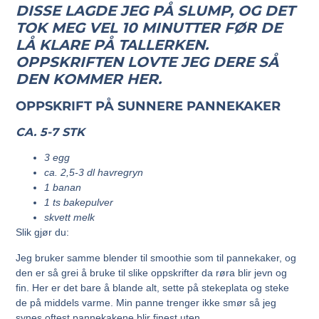
DISSE LAGDE JEG PÅ SLUMP, OG DET
TOK MEG VEL 10 MINUTTER FØR DE
LÅ KLARE PÅ TALLERKEN.
OPPSKRIFTEN LOVTE JEG DERE SÅ
DEN KOMMER HER.
OPPSKRIFT PÅ SUNNERE PANNEKAKER
CA. 5-7 STK
3 egg
ca. 2,5-3 dl havregryn
1 banan
1 ts bakepulver
skvett melk
Slik gjør du:
Jeg bruker samme blender til smoothie som til pannekaker, og
den er så grei å bruke til slike oppskrifter da røra blir jevn og
fin. Her er det bare å blande alt, sette på stekeplata og steke
de på middels varme. Min panne trenger ikke smør så jeg
synes oftest pannekakene blir finest uten.