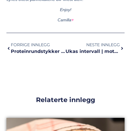
Enjoy!
Camilla
♥
FORRIGE INNLEGG
NESTE INNLEGG
Proteinrundstykker med ny ingrediens
Ukas intervall | motbakke eller mølla
Relaterte innlegg