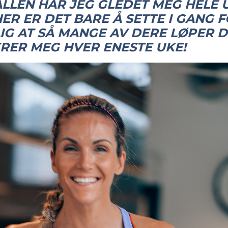
LLEN HAR JEG GLEDET MEG HELE U
ER ER DET BARE Å SETTE I GANG 
IG AT SÅ MANGE AV DERE LØPER D
RER MEG HVER ENESTE UKE!