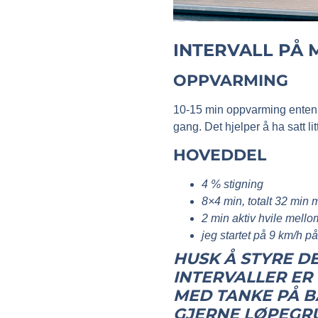
INTERVALL PÅ M
OPPVARMING
10-15 min oppvarming enten d
gang. Det hjelper å ha satt lit
HOVEDDEL
4 % stigning
8×4 min, totalt 32 min
2 min aktiv hvile mell
jeg startet på 9 km/h på
HUSK Å STYRE DE
INTERVALLER ER
MED TANKE PÅ B
GJERNE LØPEGR