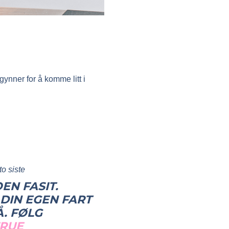
ynner for å komme litt i
to siste
EN FASIT.
 DIN EGEN FART
Å. FØLG
FRUE