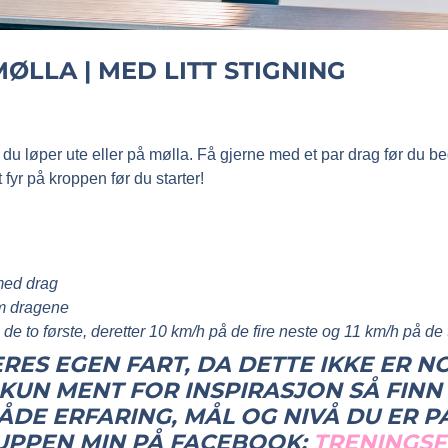
ØLLA | MED LITT STIGNING
u løper ute eller på mølla. Få gjerne med et par drag før du beg
t fyr på kroppen før du starter!
 med drag
om dragene
 de to første, deretter 10 km/h på de fire neste og 11 km/h på de 
RES EGEN FART, DA DETTE IKKE ER NO
 KUN MENT FOR INSPIRASJON SÅ FINN
ÅDE ERFARING, MÅL OG NIVÅ DU ER P
UPPEN MIN PÅ FACEBOOK;
TRENINGS