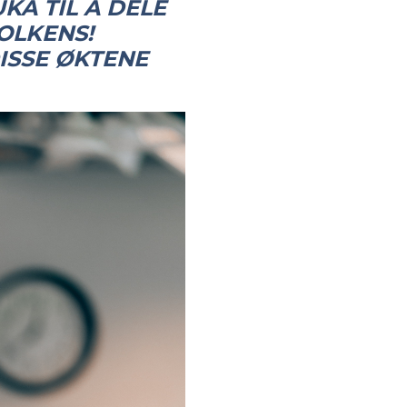
KA TIL Å DELE
FOLKENS!
ISSE ØKTENE