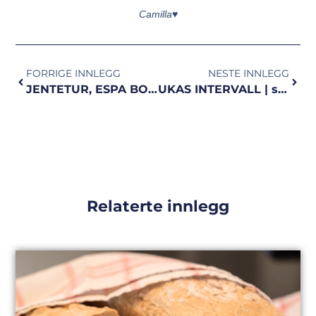
Camilla♥
FORRIGE INNLEGG
NESTE INNLEGG
JENTETUR, ESPA BOLLER OG AFTERSKI | ny video
UKAS INTERVALL | svettefest og puls
Relaterte innlegg