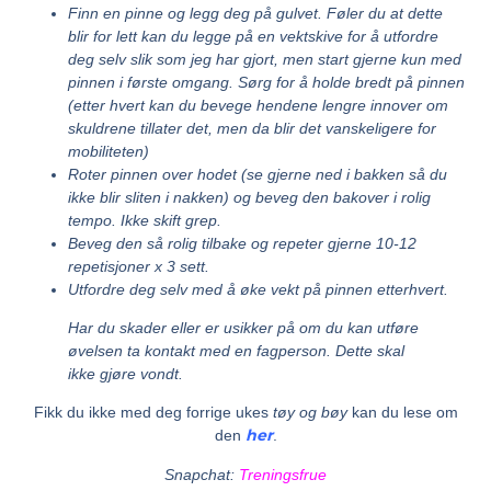
Finn en pinne og legg deg på gulvet. Føler du at dette
blir for lett kan du legge på en vektskive for å utfordre
deg selv slik som jeg har gjort, men start gjerne kun med
pinnen i første omgang. Sørg for å holde bredt på pinnen
(etter hvert kan du bevege hendene lengre innover om
skuldrene tillater det, men da blir det vanskeligere for
mobiliteten)
Roter pinnen over hodet (se gjerne ned i bakken så du
ikke blir sliten i nakken) og beveg den bakover i rolig
tempo. Ikke skift grep.
Beveg den så rolig tilbake og repeter gjerne 10-12
repetisjoner x 3 sett.
Utfordre deg selv med å øke vekt på pinnen etterhvert.
Har du skader eller er usikker på om du kan utføre
øvelsen ta kontakt med en fagperson. Dette skal
ikke gjøre vondt.
Fikk du ikke med deg forrige ukes
tøy og bøy
kan du lese om
her
den
.
Snapchat:
Treningsfrue