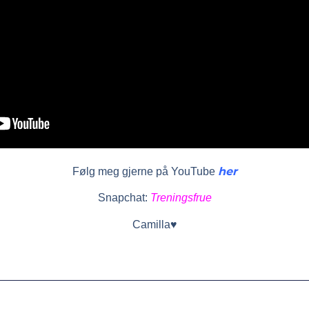
her
Følg meg gjerne på YouTube
Snapchat:
Treningsfrue
Camilla♥