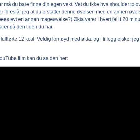
er må du bare finne din egen vekt. Vet du ikke hva shoulder to o
-bar foreslår jeg at du erstatter denne øvelsen med en annen øve
pees evt en annen mageøvelse?) Økta varer i hvert fall i 20 minu
arer på den tiden du har.
llførte 12 kcal. Veldig fornøyd med økta, og i tillegg elsker jeg
ouTube film kan du se den her: