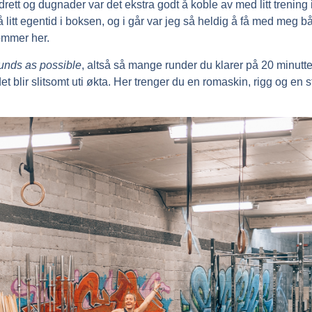
rett og dugnader var det ekstra godt å koble av med litt trening i
 få litt egentid i boksen, og i går var jeg så heldig å få med meg
ommer her.
unds as possible
, altså så mange runder du klarer på 20 minutte
det blir slitsomt uti økta. Her trenger du en romaskin, rigg og en