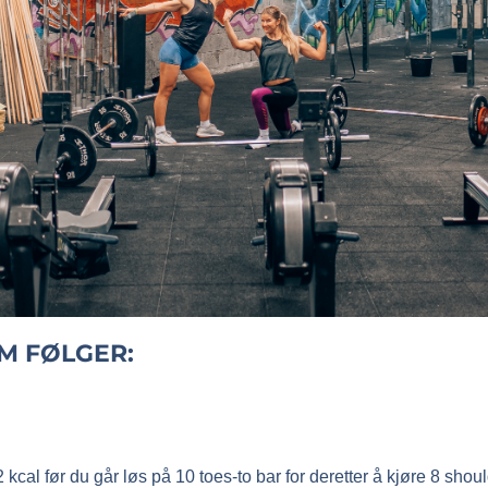
M FØLGER:
2 kcal
før du går løs på
10 toes-to bar
for deretter å kjøre
8 shoul