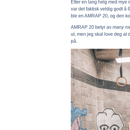
Etter en lang helg med mye id
var det faktisk veldig godt å
ble en AMRAP 20, og den k
AMRAP 20
betyr
as many ro
ut, men jeg skal love deg at 
på.