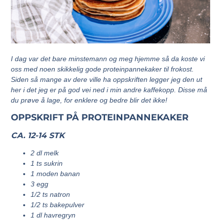
I dag var det bare minstemann og meg hjemme så da koste vi
oss med noen skikkelig gode proteinpannekaker til frokost.
Siden så mange av dere ville ha oppskriften legger jeg den ut
her i det jeg er på god vei ned i min andre kaffekopp. Disse må
du prøve å lage, for enklere og bedre blir det ikke!
OPPSKRIFT PÅ PROTEINPANNEKAKER
CA. 12-14 STK
2 dl melk
1 ts sukrin
1 moden banan
3 egg
1/2 ts natron
1/2 ts bakepulver
1 dl havregryn