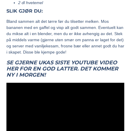
2 dl hvetemel
SLIK GJØR DU:
Bland sammen alt det tørre før du tilsetter melken. Mos
bananen med en gaffel og visp alt godt sammen. Eventuelt kan
du mikse alt i en blender, men du er ikke avhengig av det. Stek
på middels varme (gjerne uten smør om panna er laget for det)
og server med vaniljekesam, frosne bær eller annet godt du har
i skapet. Disse ble kjempe gode!
SE GJERNE UKAS SISTE YOUTUBE VIDEO
HER FOR EN GOD LATTER. DET KOMMER
NY I MORGEN!