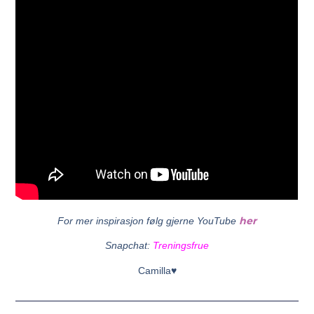
her
For mer inspirasjon følg gjerne YouTube
Snapchat:
Treningsfrue
Camilla♥