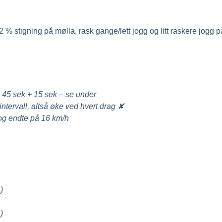
% stigning på mølla, rask gange/lett jogg og litt raskere jogg på 
+ 45 sek + 15 sek – se under
ntervall, altså øke ved hvert drag ✘
 og endte på 16 km/h
)
)