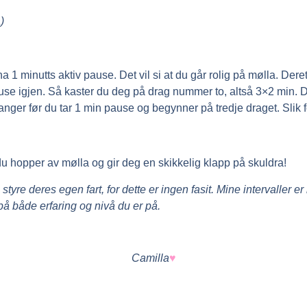
)
ha 1 minutts aktiv pause. Det vil si at du går rolig på mølla. Dere
ause igjen. Så kaster du deg på drag nummer to, altså 3×2 min. D
nger før du tar 1 min pause og begynner på tredje draget. Slik for
du hopper av mølla og gir deg en skikkelig klapp på skuldra!
styre deres egen fart, for dette er ingen fasit. Mine intervaller e
på både erfaring og nivå du er på.
Camilla
♥