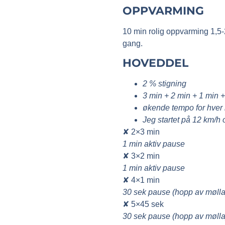
OPPVARMING
10 min rolig oppvarming 1,5-2 
gang.
HOVEDDEL
2 % stigning
3 min + 2 min + 1 min 
økende tempo for hver i
Jeg startet på 12 km/h
✘ 2×3 min
1 min aktiv pause
✘ 3×2 min
1 min aktiv pause
✘ 4×1 min
30 sek pause (hopp av mølla
✘ 5×45 sek
30 sek pause (hopp av mølla