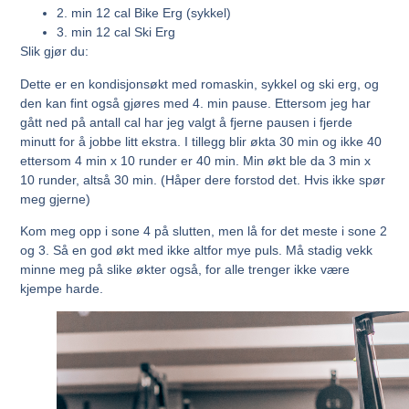
2. min 12 cal Bike Erg (sykkel)
3. min 12 cal Ski Erg
Slik gjør du:
Dette er en kondisjonsøkt med romaskin, sykkel og ski erg, og
den kan fint også gjøres med 4. min pause. Ettersom jeg har
gått ned på antall cal har jeg valgt å fjerne pausen i fjerde
minutt for å jobbe litt ekstra. I tillegg blir økta 30 min og ikke 40
ettersom 4 min x 10 runder er 40 min. Min økt ble da 3 min x
10 runder, altså 30 min. (Håper dere forstod det. Hvis ikke spør
meg gjerne)
Kom meg opp i sone 4 på slutten, men lå for det meste i sone 2
og 3. Så en god økt med ikke altfor mye puls. Må stadig vekk
minne meg på slike økter også, for alle trenger ikke være
kjempe harde.