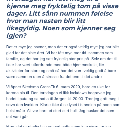
kjenne meg fryktelig tom på visse
dager. Litt sånn nummen følelse
hvor man nesten blir litt
likegyldig. Noen som kjenner seg
igjen?
Det er mye jeg savner, men det er også veldig mye jeg har blitt
glad for det siste året. Vi har fått mye mer tid sammen som
familie, og det har jeg satt fryktelig stor pris på. Selv om det til
tider har vært utfordrende med både hjemmeskole, lite
aktiviteter for store og små så har det vært veldig godt å bare
være sammen uten å stresse fra det ene til det andre.
Vi åpnet Skedsmo CrossFit 6. mars 2020, bare en uke før
korona slo til. Den torsdagen vi fikk lockdown begravde jeg
hodet i puta og sa natta til Jørgen kl. 20.00. Tror jeg gråt meg i
søvn den kvelden. Klarte ikke å se lyset i tunnelen på noen som
helst måte. Alt var bare et stort sort hull. Jeg husker det som
det var i går.
Men, det er utrolig hva en god natts søvn kan gjøre for jeg