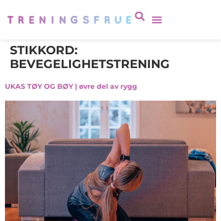
STIKKORD:
BEVEGELIGHETSTRENING
UKAS TØY OG BØY | øvre del av rygg