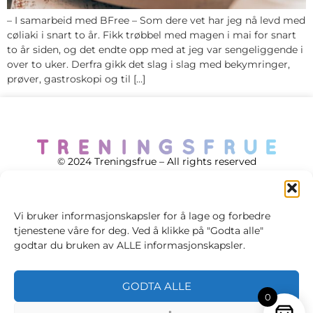
– I samarbeid med BFree – Som dere vet har jeg nå levd med
cøliaki i snart to år. Fikk trøbbel med magen i mai for snart
to år siden, og det endte opp med at jeg var sengeliggende i
over to uker. Derfra gikk det slag i slag med bekymringer,
prøver, gastroskopi og til […]
© 2024 Treningsfrue – All rights reserved
Vi bruker informasjonskapsler for å lage og forbedre
tjenestene våre for deg. Ved å klikke på "Godta alle"
Cookie policy
godtar du bruken av ALLE informasjonskapsler.
Handelsvilkår
GODTA ALLE
Personvernsvilkår
0