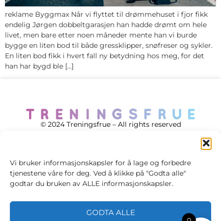
reklame Byggmax Når vi flyttet til drømmehuset i fjor fikk
endelig Jørgen dobbeltgarasjen han hadde drømt om hele
livet, men bare etter noen måneder mente han vi burde
bygge en liten bod til både gressklipper, snøfreser og sykler.
En liten bod fikk i hvert fall ny betydning hos meg, for det
han har bygd ble […]
© 2024 Treningsfrue – All rights reserved
Vi bruker informasjonskapsler for å lage og forbedre
tjenestene våre for deg. Ved å klikke på "Godta alle"
Cookie policy
godtar du bruken av ALLE informasjonskapsler.
Handelsvilkår
GODTA ALLE
Personvernsvilkår
0