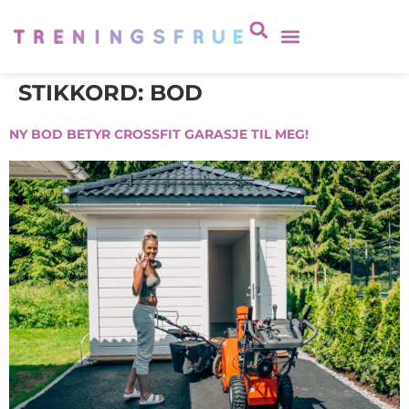
STIKKORD:
BOD
NY BOD BETYR CROSSFIT GARASJE TIL MEG!