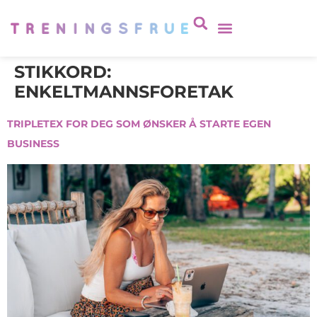
STIKKORD:
ENKELTMANNSFORETAK
TRIPLETEX FOR DEG SOM ØNSKER Å STARTE EGEN
BUSINESS