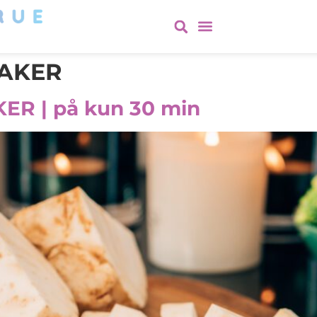
AKER
R | på kun 30 min