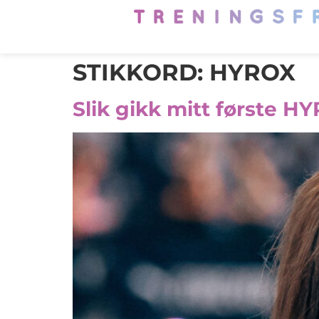
STIKKORD:
HYROX
Slik gikk mitt første H