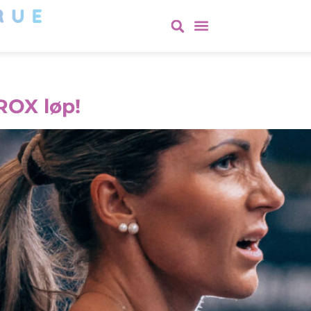
YROX løp!