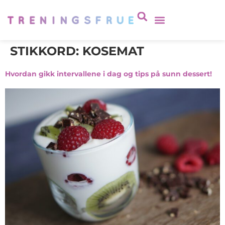
STIKKORD:
KOSEMAT
Hvordan gikk intervallene i dag og tips på sunn dessert!