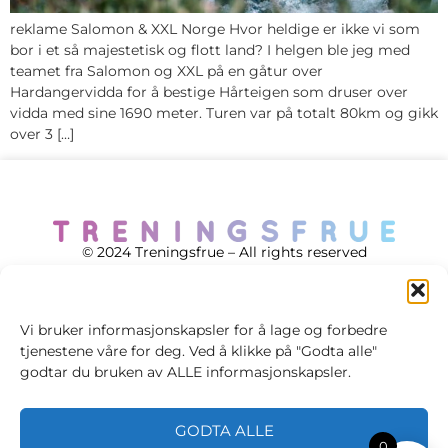
reklame Salomon & XXL Norge Hvor heldige er ikke vi som
bor i et så majestetisk og flott land? I helgen ble jeg med
teamet fra Salomon og XXL på en gåtur over
Hardangervidda for å bestige Hårteigen som druser over
vidda med sine 1690 meter. Turen var på totalt 80km og gikk
over 3 […]
© 2024 Treningsfrue – All rights reserved
Vi bruker informasjonskapsler for å lage og forbedre
tjenestene våre for deg. Ved å klikke på "Godta alle"
Cookie policy
godtar du bruken av ALLE informasjonskapsler.
Handelsvilkår
GODTA ALLE
Personvernsvilkår
0