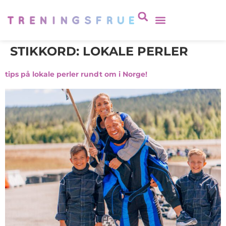
STIKKORD:
LOKALE PERLER
tips på lokale perler rundt om i Norge!