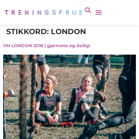
STIKKORD:
LONDON
VM LONDON 2018 | gjørmete og deilig!