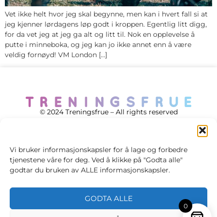
Vet ikke helt hvor jeg skal begynne, men kan i hvert fall si at
jeg kjenner lørdagens løp godt i kroppen. Egentlig litt digg,
for da vet jeg at jeg ga alt og litt til. Nok en opplevelse å
putte i minneboka, og jeg kan jo ikke annet enn å være
veldig fornøyd! VM London […]
© 2024 Treningsfrue – All rights reserved
Vi bruker informasjonskapsler for å lage og forbedre
tjenestene våre for deg. Ved å klikke på "Godta alle"
Cookie policy
godtar du bruken av ALLE informasjonskapsler.
Handelsvilkår
GODTA ALLE
Personvernsvilkår
0