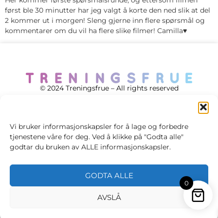
Her kommer første spørsmålsrunde, og ettersom filmen
først ble 30 minutter har jeg valgt å korte den ned slik at del
2 kommer ut i morgen! Sleng gjerne inn flere spørsmål og
kommentarer om du vil ha flere slike filmer! Camilla♥
© 2024 Treningsfrue – All rights reserved
Vi bruker informasjonskapsler for å lage og forbedre
tjenestene våre for deg. Ved å klikke på "Godta alle"
Cookie policy
godtar du bruken av ALLE informasjonskapsler.
Handelsvilkår
GODTA ALLE
Personvernsvilkår
0
AVSLÅ