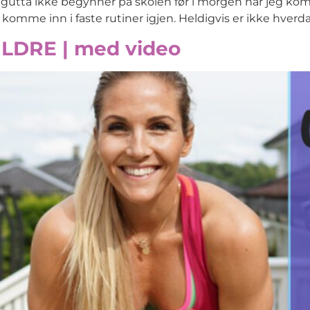
m gutta ikke begynner på skolen før i morgen har jeg ko
å komme inn i faste rutiner igjen. Heldigvis er ikke hverda
DRE | med video