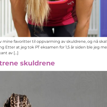
 mine favoritter til oppvarming av skuldrene, og nå skal
ng Etter at jeg tok PT eksamen for 1,5 år siden ble jeg m
ant av […]
 trene skuldrene