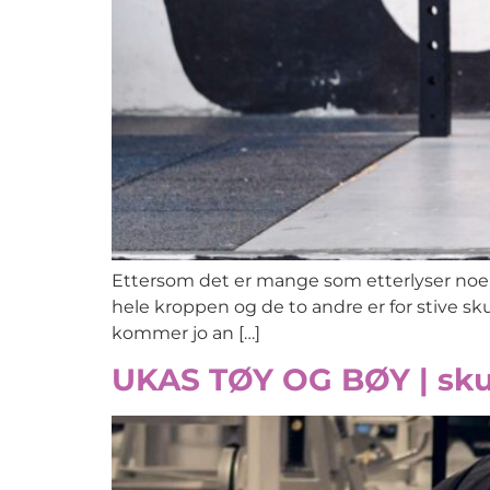
Ettersom det er mange som etterlyser noen 
hele kroppen og de to andre er for stive skul
kommer jo an […]
UKAS TØY OG BØY | sku