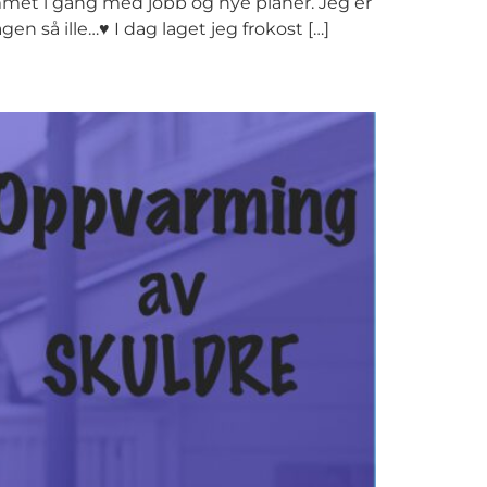
mmet i gang med jobb og nye planer. Jeg er
gen så ille…♥ I dag laget jeg frokost […]