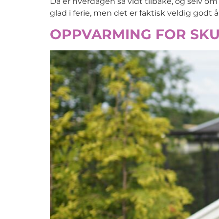
Da er hverdagen så vidt tilbake, og selv o
glad i ferie, men det er faktisk veldig godt 
OPPVARMING FOR SKUL