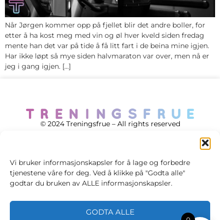
Når Jørgen kommer opp på fjellet blir det andre boller, for
etter å ha kost meg med vin og øl hver kveld siden fredag
mente han det var på tide å få litt fart i de beina mine igjen.
Har ikke løpt så mye siden halvmaraton var over, men nå er
jeg i gang igjen. […]
© 2024 Treningsfrue – All rights reserved
Vi bruker informasjonskapsler for å lage og forbedre
tjenestene våre for deg. Ved å klikke på "Godta alle"
Cookie policy
godtar du bruken av ALLE informasjonskapsler.
Handelsvilkår
GODTA ALLE
Personvernsvilkår
0