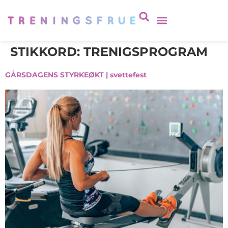
STIKKORD:
TRENIGSPROGRAM
GÅRSDAGENS STYRKEØKT | svettefest