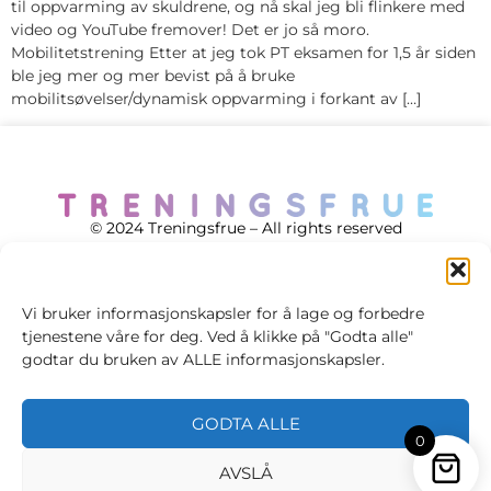
til oppvarming av skuldrene, og nå skal jeg bli flinkere med
video og YouTube fremover! Det er jo så moro.
Mobilitetstrening Etter at jeg tok PT eksamen for 1,5 år siden
ble jeg mer og mer bevist på å bruke
mobilitsøvelser/dynamisk oppvarming i forkant av […]
© 2024 Treningsfrue – All rights reserved
Vi bruker informasjonskapsler for å lage og forbedre
tjenestene våre for deg. Ved å klikke på "Godta alle"
Cookie policy
godtar du bruken av ALLE informasjonskapsler.
Handelsvilkår
GODTA ALLE
Personvernsvilkår
0
AVSLÅ