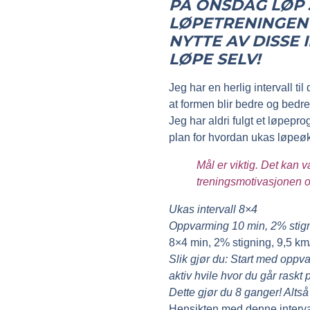
PÅ ONSDAG LØP 
LØPETRENINGEN 
NYTTE AV DISSE 
LØPE SELV!
Jeg har en herlig intervall t
at formen blir bedre og bedre 
Jeg har aldri fulgt et løpepr
plan for hvordan ukas løpeøk
Mål er viktig. Det kan 
treningsmotivasjonen
Ukas intervall 8×4
Oppvarming 10 min, 2% stign
8×4 min, 2% stigning, 9,5 km/
Slik gjør du:
Start med oppvar
aktiv hvile hvor du går raskt 
Dette gjør du 8 ganger! Alt
Hensikten med denne interval