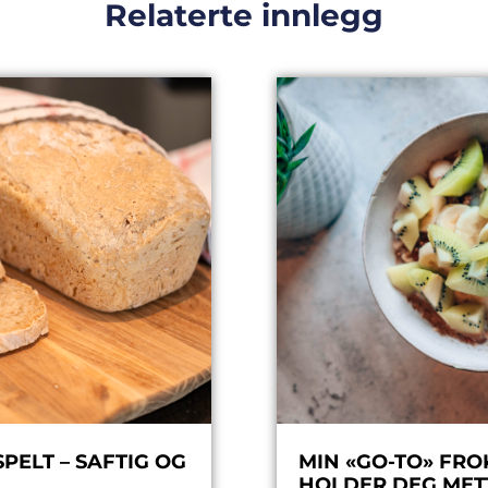
Relaterte innlegg
ELT – SAFTIG OG
MIN «GO-TO» FRO
HOLDER DEG MET