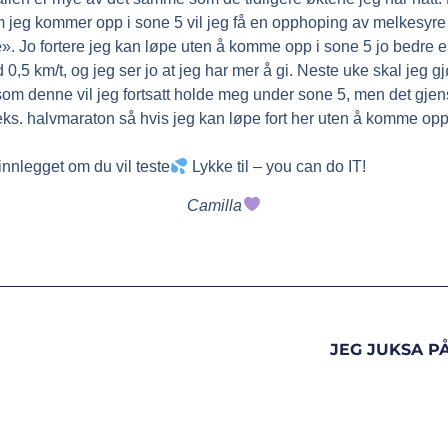
Om jeg kommer opp i sone 5 vil jeg få en opphoping av melkesyre 
». Jo fortere jeg kan løpe uten å komme opp i sone 5 jo bedre er
,5 km/t, og jeg ser jo at jeg har mer å gi. Neste uke skal jeg g
som denne vil jeg fortsatt holde meg under sone 5, men det gjens
.eks. halvmaraton så hvis jeg kan løpe fort her uten å komme opp 
innlegget om du vil teste
Lykke til – you can do IT!
Camilla
JEG JUKSA P