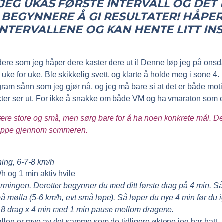
JEG UKAS FØRSTE INTERVALL OG DET 
BEGYNNERE Å GI RESULTATER! HÅPE
INTERVALLENE OG KAN HENTE LITT INS
il dere som jeg håper dere kaster dere ut i! Denne løp jeg på onsd
uke for uke. Ble skikkelig svett, og klarte å holde meg i sone 4.
ogram sånn som jeg gjør nå, og jeg må bare si at det er både mot
ter ser ut. For ikke å snakke om både VM og halvmaraton som er
være store og små, men sørg bare for å ha noen konkrete mål. De
 oppe gjennom sommeren.
ing, 6-7-8 km/h
h og 1 min aktiv hvile
mingen. Deretter begynner du med ditt første drag på 4 min. Så
på mølla (5-6 km/h, evt små løpe). Så løper du nye 4 min før du ig
så 8 drag x 4 min med 1 min pause mellom dragene.
len er mye av det samme som de tidligere øktene jeg har hatt. 