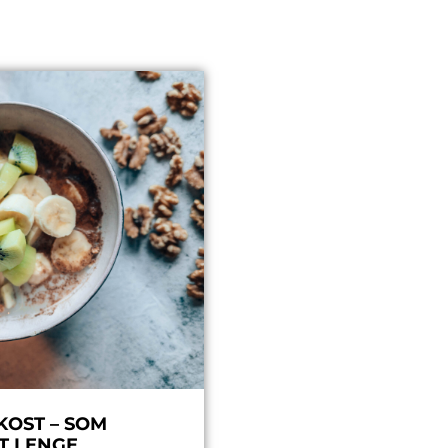
KOST – SOM
T LENGE