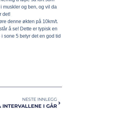
i muskler og ben, og vil da
 det!
jøre denne økten på 10km/t.
tår å se! Dette er typisk en
i sone 5 betyr det en god tid
NESTE INNLEGG
Å INTERVALLENE I GÅR