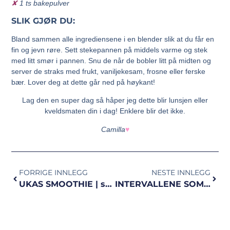
✘
1 ts bakepulver
SLIK GJØR DU:
Bland sammen alle ingrediensene i en blender slik at du får en
fin og jevn røre. Sett stekepannen på middels varme og stek
med litt smør i pannen. Snu de når de bobler litt på midten og
server de straks med frukt, vaniljekesam, frosne eller ferske
bær. Lover deg at dette går ned på høykant!
Lag den en super dag så håper jeg dette blir lunsjen eller
kveldsmaten din i dag! Enklere blir det ikke.
Camilla
♥
FORRIGE INNLEGG
NESTE INNLEGG
UKAS SMOOTHIE | sunt og godt
INTERVALLENE SOM TOK KNEKKEN PÅ MEG