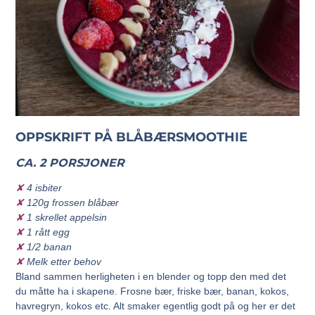
OPPSKRIFT PÅ BLÅBÆRSMOOTHIE
CA. 2 PORSJONER
✘
4 isbiter
✘
120g frossen blåbær
✘
1 skrellet appelsin
✘
1 rått egg
✘
1/2 banan
✘
Melk etter behov
Bland sammen herligheten i en blender og topp den med det
du måtte ha i skapene. Frosne bær, friske bær, banan, kokos,
havregryn, kokos etc. Alt smaker egentlig godt på og her er det