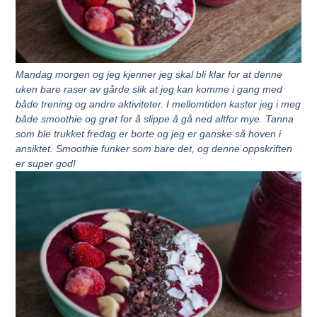
Mandag morgen og jeg kjenner jeg skal bli klar for at denne
uken bare raser av gårde slik at jeg kan komme i gang med
både trening og andre aktiviteter. I mellomtiden kaster jeg i meg
både smoothie og grøt for å slippe å gå ned altfor mye. Tanna
som ble trukket fredag er borte og jeg er ganske så hoven i
ansiktet. Smoothie funker som bare det, og denne oppskriften
er super god!