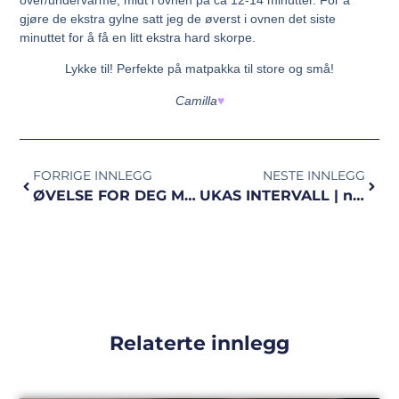
gjøre de ekstra gylne satt jeg de øverst i ovnen det siste
minuttet for å få en litt ekstra hard skorpe.
Lykke til! Perfekte på matpakka til store og små!
Camilla
♥
FORRIGE INNLEGG
NESTE INNLEGG
ØVELSE FOR DEG MED STIV RYGG OG NAKKE | video
UKAS INTERVALL | ny variant av 4×5 min
Relaterte innlegg