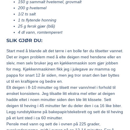
150 g sammalt hvetemel, grovmalt
200 g hvetemel
1/2 ts salt
1 ts flytende honning
25 g fersk gjær (blå)
4 dl vann, romtemperert
SLIK GJØR DU:
Start med å blande alt det tørre i en bolle før du tilsetter vannet.
Det er ingen problem med å elte deigen med hendene eller en
sleiv, men selv bruker jeg en kjøkkenmaskin som gjør jobben
for meg. Kjøkkenmaskinen fikk jeg i julegave av mamma og
pappa for snart 12 år siden, men jeg tror snart den bør byttes
ut til en kraftigere og bedre en.
Elt deigen i 8-10 minutter og tilsett mer vann/mel i forhold til
ønsket konsistens. Jeg tilsatte litt ekstra mel etter at deigen
hadde eltet i noen minutter siden den ble litt klissete. Sett
deigen til heving i 45 minutter før du deler den i ca 16 like biter.
Legg rundstykkene på bakepapir/stekebrett og sett de til heving
på et lunt sted i ca 60 minutter.
Pensle med vann og sett de i ovnen på 225 grader,
over/undervarme, midt i ovnen på ca 12-14 minutter. For å