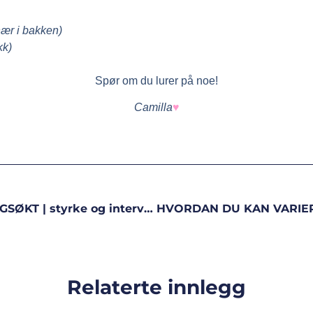
ær i bakken)
kk)
Spør om du lurer på noe!
Camilla
♥
UKAS FØRSTE TRENINGSØKT | styrke og intervall
Relaterte innlegg