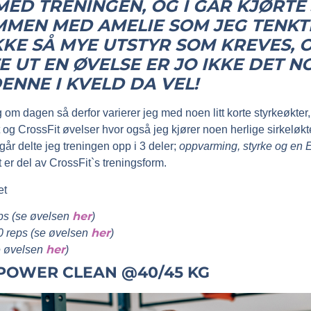
MED TRENINGEN, OG I GÅR KJØRTE
MEN MED AMELIE SOM JEG TENKT
IKKE SÅ MYE UTSTYR SOM KREVES,
E UT EN ØVELSE ER JO IKKE DET 
ENNE I KVELD DA VEL!
ing om dagen så derfor varierer jeg med noen litt korte styrkeøkter,
 og CrossFit øvelser hvor også jeg kjører noen herlige sirkeløkt
 går delte jeg treningen opp i 3 deler;
oppvarming, styrke og en
t er del av CrossFit`s treningsform.
et
her
ps (se øvelsen
)
her
 reps (se øvelsen
)
her
e øvelsen
)
– POWER CLEAN @40/45 KG