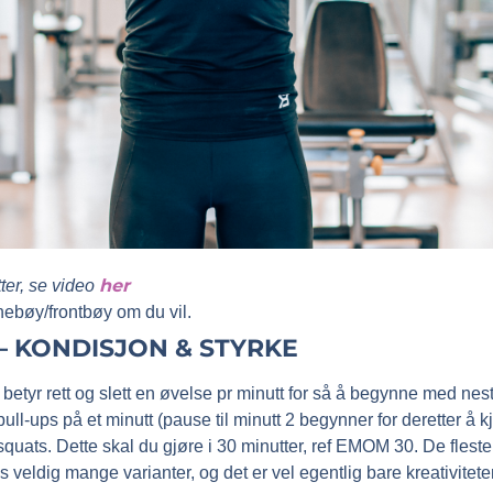
her
tter, se video
nebøy/frontbøy om du vil.
 – KONDISJON & STYRKE
” betyr rett og slett en øvelse pr minutt for så å begynne med n
t, 5 pull-ups på et minutt (pause til minutt 2 begynner for deretter å
r squats. Dette skal du gjøre i 30 minutter, ref EMOM 30. De fl
s veldig mange varianter, og det er vel egentlig bare kreativitet