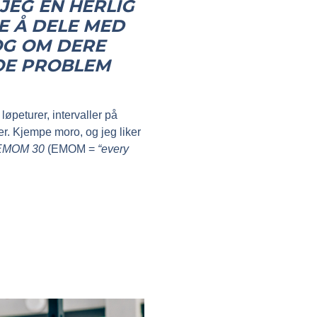
 JEG EN HERLIG
E Å DELE MED
 OG OM DERE
NOE PROBLEM
 løpeturer, intervaller på
er. Kjempe moro, og jeg liker
 EMOM 30
(EMOM =
“every