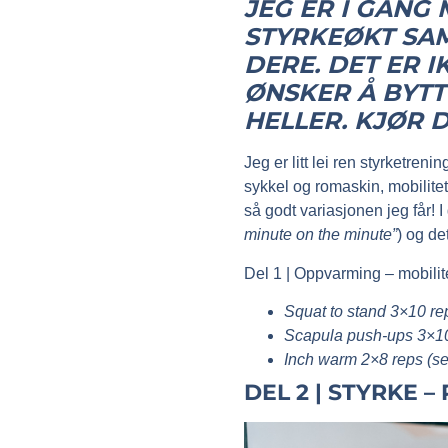
JEG ER I GANG 
STYRKEØKT SAM
DERE. DET ER 
ØNSKER Å BYTT
HELLER. KJØR D
Jeg er litt lei ren styrketren
sykkel og romaskin, mobilitet
så godt variasjonen jeg får! I
minute on the minute”
) og de
Del 1 | Oppvarming – mobilit
Squat to stand 3×10 re
Scapula push-ups 3×10
Inch warm 2×8 reps (s
DEL 2 | STYRKE 