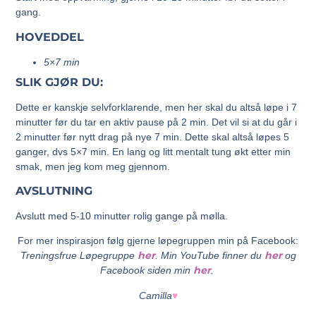
gang.
HOVEDDEL
5×7 min
SLIK GJØR DU:
Dette er kanskje selvforklarende, men her skal du altså løpe i 7
minutter før du tar en aktiv pause på 2 min. Det vil si at du går i
2 minutter før nytt drag på nye 7 min. Dette skal altså løpes 5
ganger, dvs 5×7 min. En lang og litt mentalt tung økt etter min
smak, men jeg kom meg gjennom.
AVSLUTNING
Avslutt med 5-10 minutter rolig gange på mølla.
For mer inspirasjon følg gjerne løpegruppen min på Facebook:
her
her
Treningsfrue Løpegruppe
. Min YouTube finner du
og
her
Facebook siden min
.
Camilla
♥