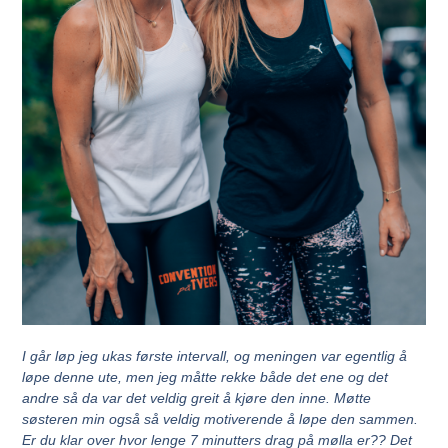
I går løp jeg ukas første intervall, og meningen var egentlig å
løpe denne ute, men jeg måtte rekke både det ene og det
andre så da var det veldig greit å kjøre den inne. Møtte
søsteren min også så veldig motiverende å løpe den sammen.
Er du klar over hvor lenge 7 minutters drag på mølla er?? Det