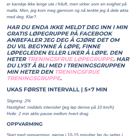
er kanskje ikke lenge ute i friluft, men virker som en evighet på
mølla. Men, jeg kom meg gjennom og nå tenkte jeg å dele økta
med deg. Klar?
HAR DU ENDA IKKE MELDT DEG INN I MIN
GRATIS LØPEGRUPPE PÅ FACEBOOK
ANBEFALER JEG DEG Å GJØRE DET OM
DU VIL BEGYNNE Å LØPE, FINNE
LØPEGLEDEN ELLER LIKER Å LØPE. DEN
HETER
TRENINGSFRUE LØPEGRUPPE
.
HAR
DU LYST Å BLI MED I TRENINGSGRUPPEN
MIN HETER DEN
TRENINGSFRUE
TRENINGSGRUPPE
.
UKAS FØRSTE INTERVALL |
5×7 MIN
Stigning: 2%
Hastighet: middels intensitet (jeg løp denne på 10 km/h)
Hvile: 2 min aktiv pause mellom hvert drag
OPPVARMING
Start med oppvarming, gjerne i 10-15 minutter før du setter i