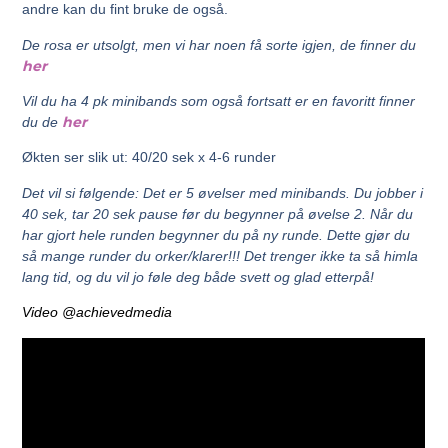
andre kan du fint bruke de også.
De rosa er utsolgt, men vi har noen få sorte igjen, de finner du
her
Vil du ha 4 pk minibands som også fortsatt er en favoritt finner
her
du de
Økten ser slik ut: 40/20 sek x 4-6 runder
Det vil si følgende: Det er 5 øvelser med minibands. Du jobber i
40 sek, tar 20 sek pause før du begynner på øvelse 2. Når du
har gjort hele runden begynner du på ny runde. Dette gjør du
så mange runder du orker/klarer!!! Det trenger ikke ta så himla
lang tid, og du vil jo føle deg både svett og glad etterpå!
Video @achievedmedia