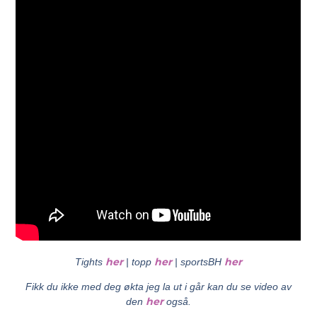
her
her
her
Tights
| topp
| sportsBH
Fikk du ikke med deg økta jeg la ut i går kan du se video av
her
den
også.