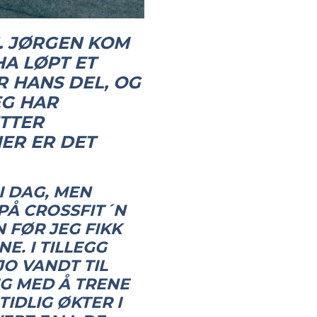
. JØRGEN KOM
A LØPT ET
R HANS DEL, OG
EG HAR
ETTER
HER ER DET
I DAG, MEN
PÅ CROSSFIT´N
 FØR JEG FIKK
E. I TILLEGG
O VANDT TIL
IG MED Å TRENE
IDLIG ØKTER I