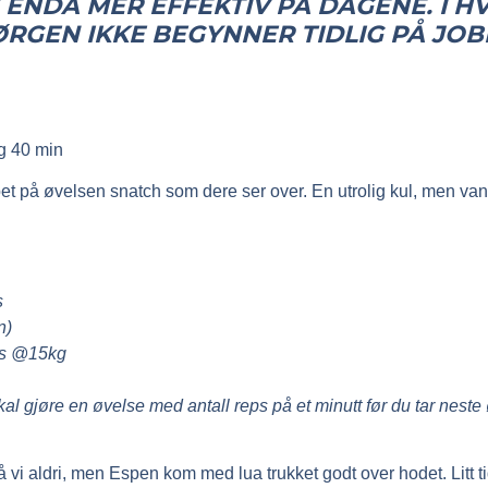
ENDA MER EFFEKTIV PÅ DAGENE. I HV
RGEN IKKE BEGYNNER TIDLIG PÅ JOBB
ng 40 min
pet på øvelsen snatch som dere ser over. En utrolig kul, men va
s
n)
es @15kg
skal gjøre en øvelse med antall reps på et minutt før du tar neste 
 vi aldri, men Espen kom med lua trukket godt over hodet. Litt t