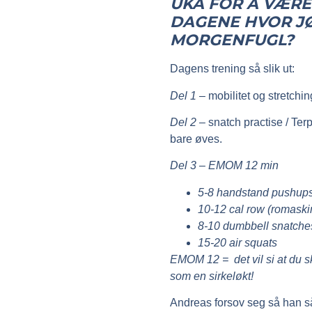
UKA FOR Å VÆRE 
DAGENE HVOR JØ
MORGENFUGL?
Dagens trening så slik ut:
Del 1
– mobilitet og stretchi
Del 2
– snatch practise / Ter
bare øves.
Del 3
–
EMOM 12 min
5-8 handstand pushup
10-12 cal row (romaski
8-10 dumbbell snatch
15-20 air squats
EMOM 12
= det vil si at du 
som en sirkeløkt!
Andreas forsov seg så han så