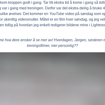
t kom kroppen godt i gang. Tar litt ekstra tid å kome i gang så tid
g var i gang med treningen. Derfor var det ekstra deilig å bruke 4
 ulike øvelser. Det kommer en
YouTube
video på søndag som op
or ukentlig videosnutter. Målet er en film hver søndag, og jeg vet j
 tidlig på hvordan jeg enkelt redigerer bildene mine i Lightroom
e hva dere ønsker å se mer av! Hverdagen, Jørgen, søsteren mi
treningsfilmer, mer personlig??