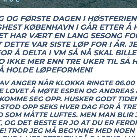
 OG FØRSTE DAGEN I HØSTFERIEN
HEST KØBENHAVN I GÅR ETTER Å H
ET HAR VÆRT EN LANG SESONG FO
 DETTE VAR SISTE LØP FOR I ÅR. J
R Å DELTA I VM SÅ NÅ SKAL BILL
JO IKKE MER ENN TRE UKER TIL SÅ 
 Å HOLDE LØPEFORMEN!
AV ANGER NÅR KLOKKA RINGTE 06.00 
E LOVET Å MØTE ESPEN OG ANDREAS 
 KOMME SEG OPP. HUSKER GODT TIDEN
STOD OPP SEKS HVER DAG FOR Å TREN
 SOM MÅTTE LUFTES. MEN MAN BLIR J
 OG DET BESTE ER JO AT DU ER FERD
E! TROR JEG MÅ BEGYNNE MED NOEN T