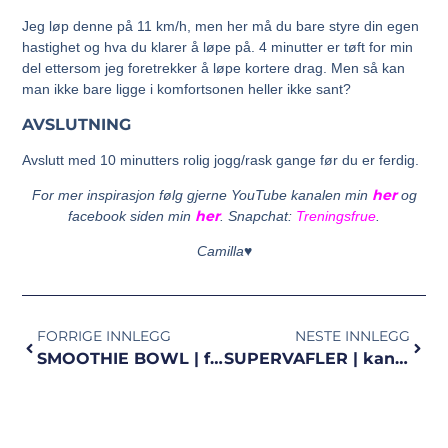
Jeg løp denne på 11 km/h, men her må du bare styre din egen
hastighet og hva du klarer å løpe på. 4 minutter er tøft for min
del ettersom jeg foretrekker å løpe kortere drag. Men så kan
man ikke bare ligge i komfortsonen heller ikke sant?
AVSLUTNING
Avslutt med 10 minutters rolig jogg/rask gange før du er ferdig.
her
For mer inspirasjon følg gjerne YouTube kanalen min
og
her
facebook siden min
. Snapchat:
Treningsfrue
.
Camilla♥
FORRIGE INNLEGG
NESTE INNLEGG
SMOOTHIE BOWL | fargerik start på dagen
SUPERVAFLER | kanskje de beste hittil