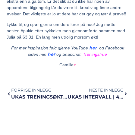
ekstra enn å gå tom. Er det slik at du ikke har noen av
apparatene tilgjengelig får du være litt kreativ og finne andre
øvelser. Det viktigste er jo at dere har det gøy og tørr å prøve!!
Lykke til, og spør gjerne om dere lurer på noe! Jeg møtte
nesten #pukie etter sykkelen men gjennomførte sammen med
Julia på 63.31. En lang men utrolig morsom økt!
her
For mer inspirasjon følg gjerne YouTube
og Facebook
h
e
r
siden min
og Snapchat:
Treningsfrue
Camilla
♥
FORRIGE INNLEGG
NESTE INNLEGG
UKAS TRENINGSØKT | crossfit
UKAS INTERVALL | 4×5 min med en vri