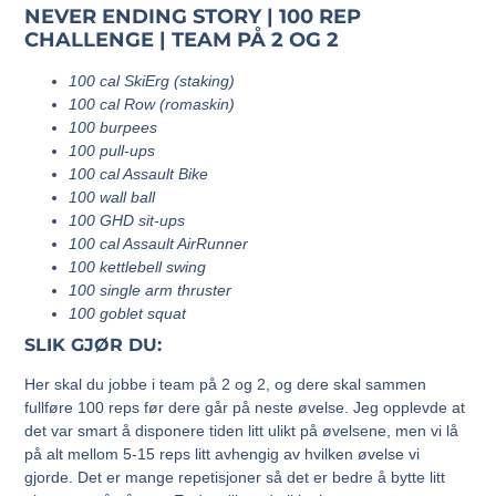
NEVER ENDING STORY | 100 REP
CHALLENGE | TEAM PÅ 2 OG 2
100 cal SkiErg (staking)
100 cal Row (romaskin)
100 burpees
100 pull-ups
100 cal Assault Bike
100 wall ball
100 GHD sit-ups
100 cal Assault AirRunner
100 kettlebell swing
100 single arm thruster
100 goblet squat
SLIK GJØR DU:
Her skal du jobbe i team på 2 og 2, og dere skal sammen
fullføre 100 reps før dere går på neste øvelse. Jeg opplevde at
det var smart å disponere tiden litt ulikt på øvelsene, men vi lå
på alt mellom 5-15 reps litt avhengig av hvilken øvelse vi
gjorde. Det er mange repetisjoner så det er bedre å bytte litt