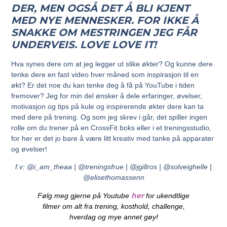
DER, MEN OGSÅ DET Å BLI KJENT
MED NYE MENNESKER. FOR IKKE Å
SNAKKE OM MESTRINGEN JEG FÅR
UNDERVEIS. LOVE LOVE IT!
Hva synes dere om at jeg legger ut slike økter? Og kunne dere
tenke dere en fast video hver måned som inspirasjon til en
økt? Er det noe du kan tenke deg å få på YouTube i tiden
fremover? Jeg for min del ønsker å dele erfaringer, øvelser,
motivasjon og tips på kule og inspirerende økter dere kan ta
med dere på trening. Og som jeg skrev i går, det spiller ingen
rolle om du trener på en CrossFit boks eller i et treningsstudio,
for her er det jo bare å være litt kreativ med tanke på apparater
og øvelser!
f.v: @i_am_theaa | @treningsfrue | @jgillros | @solveighelle |
@elisethomassenn
her
Følg meg gjerne på Youtube
for ukendtlige
filmer om alt fra trening, kosthold, challenge,
hverdag og mye annet gøy!