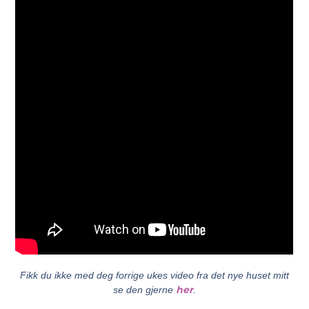
Fikk du ikke med deg forrige ukes video fra det nye huset mitt
her
se den gjerne
.