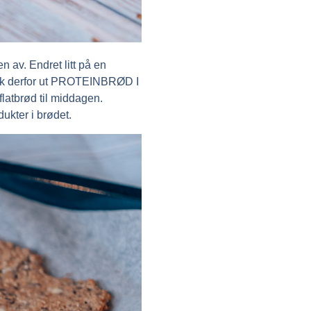
n av. Endret litt på en
jekk derfor ut PROTEINBRØD I
latbrød til middagen.
ukter i brødet.