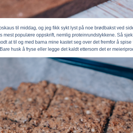
skaus til middag, og jeg fikk sykt lyst på noe brødbakst ved side
ens mest populære oppskrift, nemlig proteinrundstykkene. Så s
 at til og med barna mine kastet seg over det fremfor å spise f
re husk å fryse eller legge det kaldt ettersom det er meieriprod