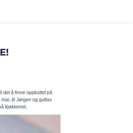
E!
til det å finne oppkuttet på
n mai, til Jørgen og guttas
 på kjøkkenet.