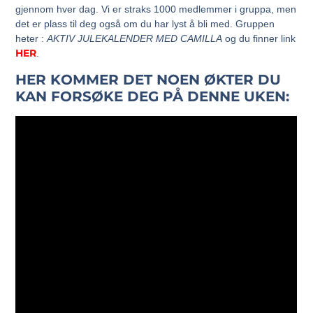
gjennom hver dag. Vi er straks 1000 medlemmer i gruppa, men
det er plass til deg også om du har lyst å bli med. Gruppen
heter :
AKTIV JULEKALENDER MED CAMILLA
og du finner link
HER
.
HER KOMMER DET NOEN ØKTER DU
KAN FORSØKE DEG PÅ DENNE UKEN: