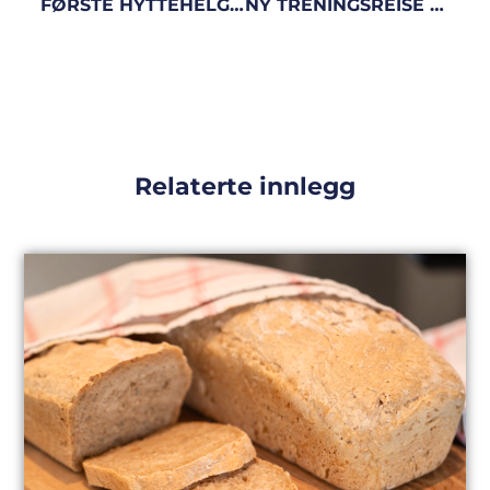
FØRSTE HYTTEHELG PÅ HAFJELL
NY TRENINGSREISE I 2020!
Relaterte innlegg