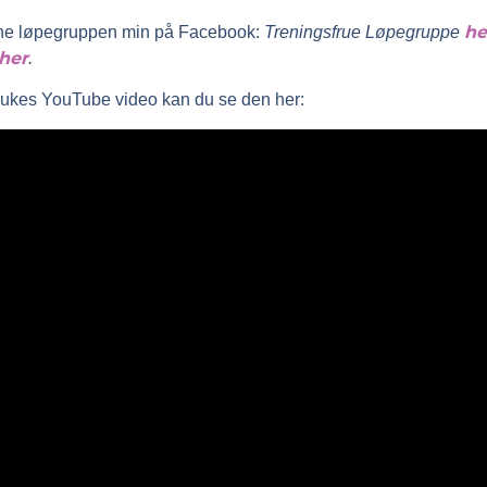
he
erne løpegruppen min på Facebook:
Treningsfrue Løpegruppe
her
.
e ukes YouTube video kan du se den her: