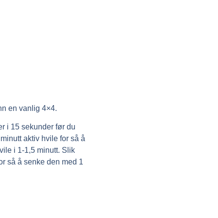
enn en vanlig 4×4.
er i 15 sekunder før du
inutt aktiv hvile for så å
e i 1-1,5 minutt. Slik
 for så å senke den med 1