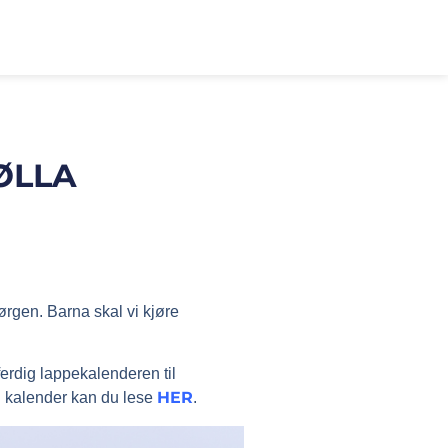
ØLLA
ørgen. Barna skal vi kjøre
 ferdig lappekalenderen til
HER
ll kalender kan du lese
.