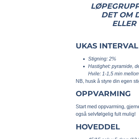
LØPEGRUPP
DET OM D
ELLER
UKAS INTERVAL
Stigning: 2%
Hastighet: pyramide, d
Hvile:
1-1,5 min mellom
NB, husk å styre din egen stig
OPPVARMING
Start med oppvarming, gjerne 
også selvfølgelig fult mulig!
HOVEDDEL