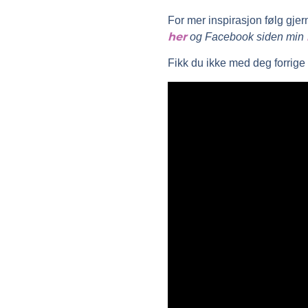
For mer inspirasjon følg gj
her
og Facebook siden min
Fikk du ikke med deg forrig