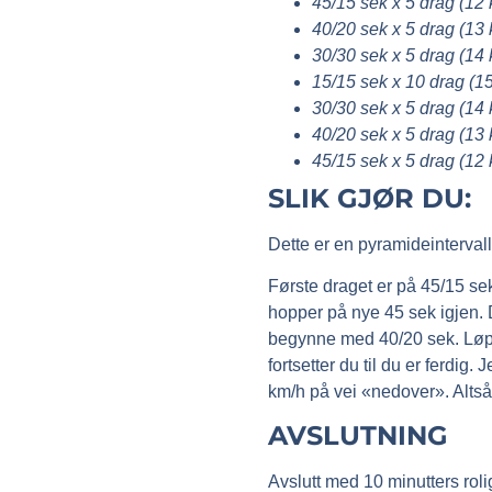
45/15 sek x 5 drag (12
40/20 sek x 5 drag (13
30/30 sek x 5 drag (14
15/15 sek x 10 drag (1
30/30 sek x 5 drag (14
40/20 sek x 5 drag (13
45/15 sek x 5 drag (12
SLIK GJØR DU:
Dette er en pyramideintervall
Første draget er på 45/15 sek
hopper på nye 45 sek igjen. De
begynne med 40/20 sek. Løpe i
fortsetter du til du er ferdi
km/h på vei «nedover». Altså,
AVSLUTNING
Avslutt med 10 minutters roli