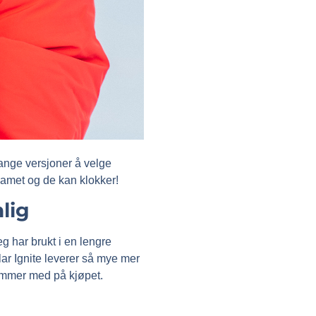
 mange versjoner å velge
gamet og de kan klokker!
nlig
eg har brukt i en lengre
lar Ignite leverer så mye mer
ommer med på kjøpet.