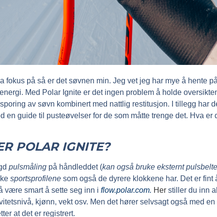
ha fokus på så er det søvnen min. Jeg vet jeg har mye å hente 
 energi. Med Polar Ignite er det ingen problem å holde oversikt
poring av søvn kombinert med nattlig restitusjon. I tillegg har
en guide til pusteøvelser for de som måtte trenge det. Hva er 
R POLAR IGNITE?
ygd
pulsmåling
på håndleddet (
kan også bruke eksternt pulsbelt
ike
sportsprofilene
som også de dyrere klokkene har. Det er fint å
så være smart å sette seg inn i
flow.polar.com.
Her
stiller du inn 
ivitetsnivå, kjønn, vekt osv. Men det hører selvsagt også med en
ter at det er registrert.