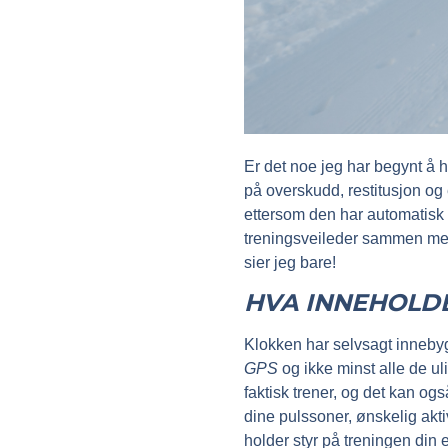
Er det noe jeg har begynt å 
på overskudd, restitusjon og
ettersom den har automatisk s
treningsveileder sammen med 
sier jeg bare!
HVA INNEHOLDE
Klokken har selvsagt inneb
GPS
og ikke minst alle de ul
faktisk trener, og det kan og
dine pulssoner, ønskelig akt
holder styr på treningen din et