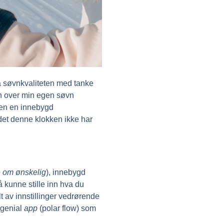
på søvnkvaliteten med tanke
en over min egen søvn
 den en innebygd
det denne klokken ikke har
e om ønskelig
), innebygd
 kunne stille inn hva du
alt av innstillinger vedrørende
 genial
app
(polar flow) som