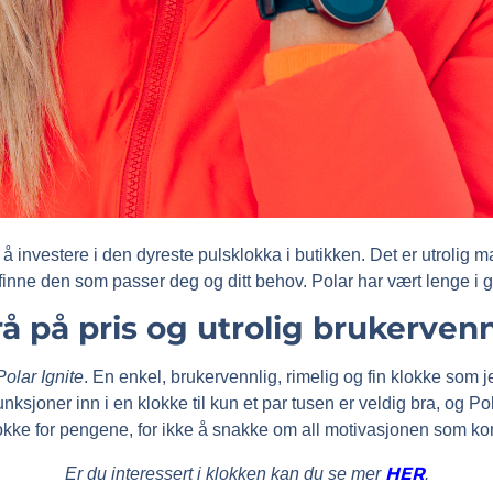
r å investere i den dyreste pulsklokka i butikken. Det er utrolig
finne den som passer deg og ditt behov. Polar har vært lenge i 
 rå på pris og utrolig brukerven
Polar Ignite
. En enkel, brukervennlig, rimelig og fin klokke som j
nksjoner inn i en klokke til kun et par tusen er veldig bra, og Po
lokke for pengene, for ikke å snakke om all motivasjonen som k
HER
Er du interessert i klokken kan du se mer
.