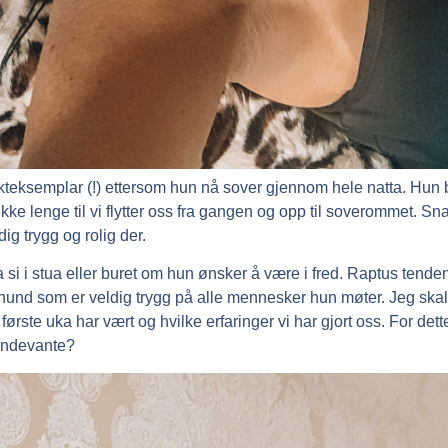
akteksemplar (!) ettersom hun nå sover gjennom hele natta. Hun 
ikke lenge til vi flytter oss fra gangen og opp til soverommet. Sna
ig trygg og rolig der.
si i stua eller buret om hun ønsker å være i fred. Raptus tende
hund som er veldig trygg på alle mennesker hun møter. Jeg skal s
ste uka har vært og hvilke erfaringer vi har gjort oss. For dette er
undevante?